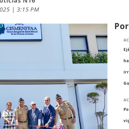
oticias N16
2025 | 3:15 PM
Por
A
Ej
ha
ir
Gu
A
Po
vi