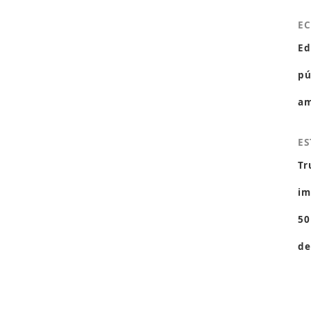
E
Ed
pú
am
ES
Tr
im
50
de