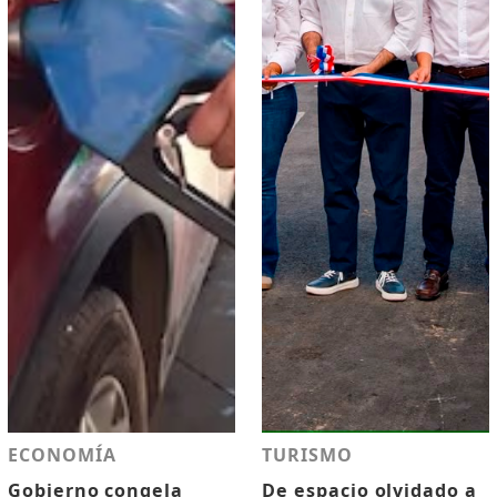
ECONOMÍA
TURISMO
Gobierno congela
De espacio olvidado a