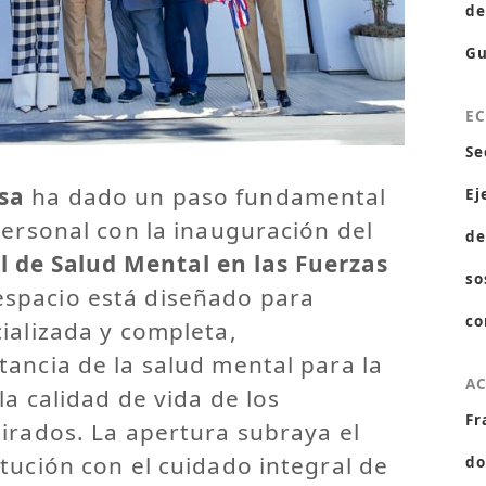
de
Gu
E
Se
sa
ha dado un paso fundamental
Ej
personal con la inauguración del
de
l de Salud Mental en las Fuerzas
so
espacio está diseñado para
co
ializada y completa,
ancia de la salud mental para la
A
la calidad de vida de los
Fr
irados. La apertura subraya el
tución con el cuidado integral de
do