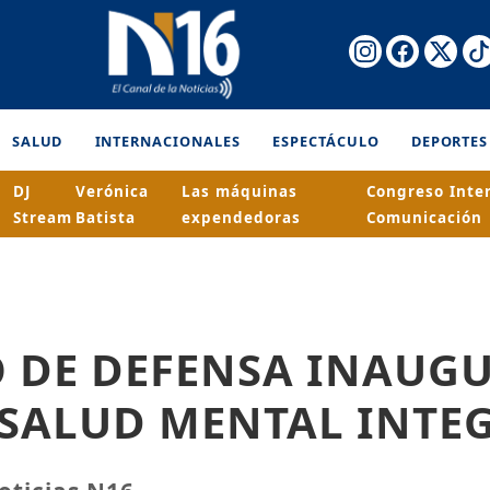
SALUD
INTERNACIONALES
ESPECTÁCULO
DEPORTES
DJ
Verónica
Las máquinas
Congreso Inte
Stream
Batista
expendedoras
Comunicación
O DE DEFENSA INAUG
 SALUD MENTAL INTE