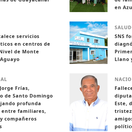
a
en Az
SALUD
talece servicios
SNS fo
ticos en centros de
diagnó
Nivel de Monte
Primer
 Aguayo
Llano 
NAL
NACIO
Jorge Frías,
Fallec
do de Santo Domingo
diput
ejando profunda
Este, 
a entre familiares,
triste
 y compañeros
amigo
s
políti