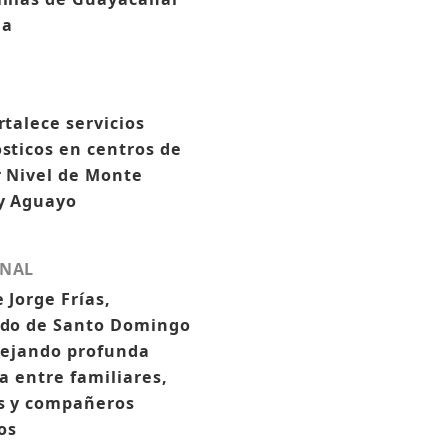
ua
rtalece servicios
sticos en centros de
 Nivel de Monte
y Aguayo
NAL
e Jorge Frías,
ado de Santo Domingo
dejando profunda
za entre familiares,
s y compañeros
cos