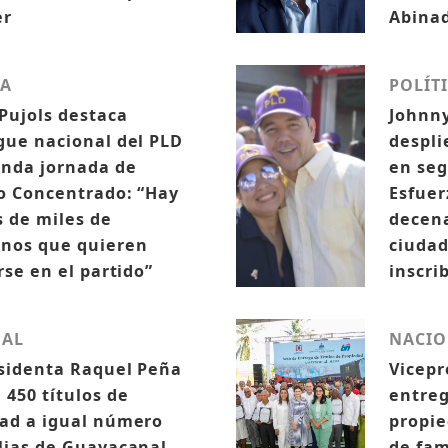
er
Abina
CA
POLÍT
Pujols destaca
Johnny
gue nacional del PLD
despli
nda jornada de
en seg
o Concentrado: “Hay
Esfuer
 de miles de
decena
nos que quieren
ciudad
rse en el partido”
inscri
NAL
NACIO
sidenta Raquel Peña
Vicepr
 450 títulos de
entreg
ad a igual número
propie
lias de Guayacanal
de fam