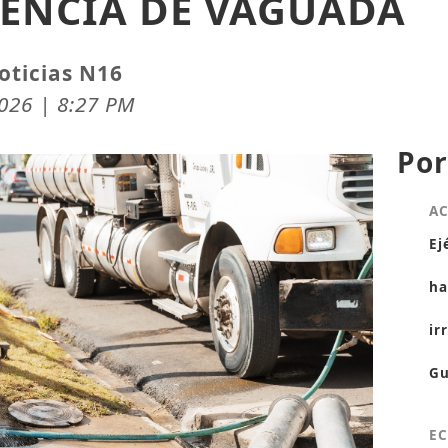
DENCIA DE VAGUADA
oticias N16
026 | 8:27 PM
Por
A
Ej
ha
ir
Gu
E