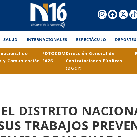
SALUD
INTERNACIONALES
ESPECTÁCULO
DEPORTES
rnacional de
FOTOCOM
Dirección General de
o y Comunicación
2026
Contrataciones Públicas
(DGCP)
EL DISTRITO NACION
SUS TRABAJOS PREVE