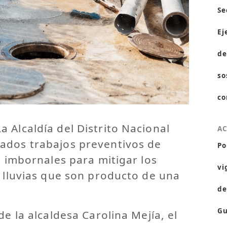
Se
Ej
de
so
co
 Alcaldía del Distrito Nacional
A
ados trabajos preventivos de
Po
e imbornales para mitigar los
vi
s lluvias que son producto de una
de
Gu
de la alcaldesa Carolina Mejía, el