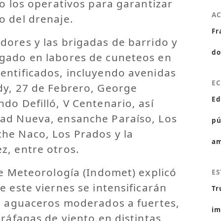
do los operativos para garantizar
A
o del drenaje.
Fr
dores y las brigadas de barrido y
do
gado en labores de cuneteos en
entificados, incluyendo avenidas
E
dy, 27 de Febrero, George
Ed
do Defilló, V Centenario, así
ad Nueva, ensanche Paraíso, Los
pú
he Naco, Los Prados y la
am
z, entre otros.
de Meteorología (Indomet) explicó
ES
e este viernes se intensificarán
Tr
on aguaceros moderados a fuertes,
im
 ráfagas de viento en distintas