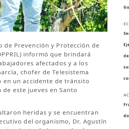
Gu
E
Se
o de Prevención y Protección de
Ej
OPPRIL) informó que brindará
de
rabajadores afectados y a los
so
arcía, chofer de Telesistema
co
ió en un accidente de tránsito
 de este jueves en Santo
A
Fr
ltaron heridas y se encuentran
do
jecutivo del organismo, Dr. Agustín