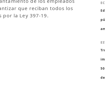
vantamiento de los empleados
E
ntizar que reciban todos los
Ed
s por la Ley 397-19.
pú
am
ES
Tr
im
50
de