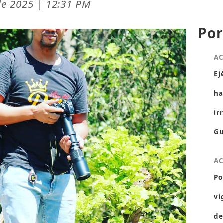
de 2025 | 12:31 PM
Por
A
Ej
ha
ir
Gu
A
Po
vi
de