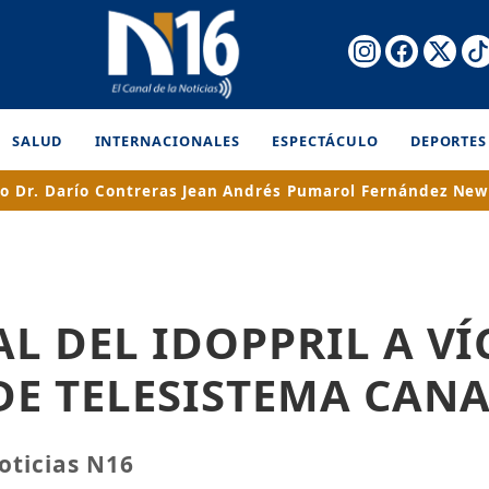
SALUD
INTERNACIONALES
ESPECTÁCULO
DEPORTES
o Dr. Darío Contreras
Jean Andrés Pumarol Fernández
New
L DEL IDOPPRIL A VÍ
DE TELESISTEMA CANA
oticias N16