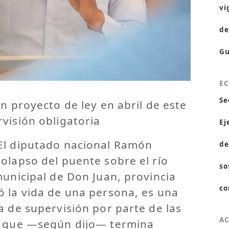
vi
de
Gu
E
Se
un proyecto de ley en abril de este
visión obligatoria
Ej
El diputado nacional Ramón
de
olapso del puente sobre el río
so
municipal de Don Juan, provincia
co
ó la vida de una persona, es una
a de supervisión por parte de las
A
n que —según dijo— termina