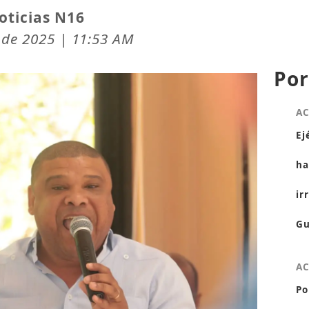
oticias N16
 de 2025 | 11:53 AM
Por
A
Ej
ha
ir
Gu
A
Po