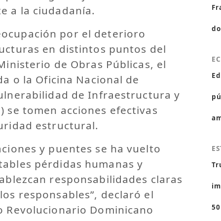
Fr
e a la ciudadanía.
do
ocupación por el deterioro
ucturas en distintos puntos del
E
Ministerio de Obras Públicas, el
Ed
da o la Oficina Nacional de
ulnerabilidad de Infraestructura y
pú
) se tomen acciones efectivas
am
uridad estructural.
aciones y puentes se ha vuelto
ES
tables pérdidas humanas y
Tr
tablezcan responsabilidades claras
im
los responsables”, declaró el
do Revolucionario Dominicano
50