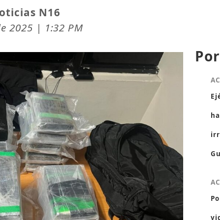
oticias N16
de 2025 | 1:32 PM
Por
A
Ej
ha
ir
Gu
A
Po
vi