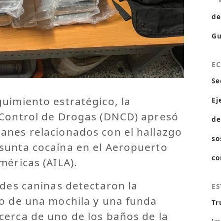
de
Gu
E
Se
uimiento estratégico, la
Ej
 Control de Drogas (DNCD) apresó
de
anes relacionados con el hallazgo
so
sunta cocaína en el Aeropuerto
co
méricas (AILA).
ades caninas detectaron la
ES
ro de una mochila y una funda
Tr
cerca de uno de los baños de la