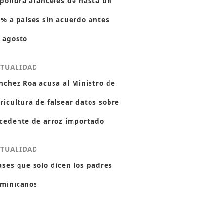
pondrá aranceles de hasta un
 % a países sin acuerdo antes
 agosto
CTUALIDAD
nchez Roa acusa al Ministro de
ricultura de falsear datos sobre
cedente de arroz importado
CTUALIDAD
ases que solo dicen los padres
minicanos