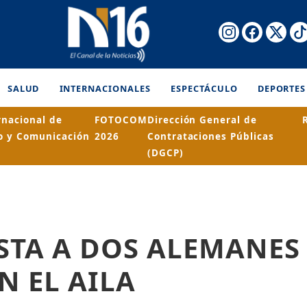
SALUD
INTERNACIONALES
ESPECTÁCULO
DEPORTES
rnacional de
FOTOCOM
Dirección General de
o y Comunicación
2026
Contrataciones Públicas
(DGCP)
STA A DOS ALEMANES
N EL AILA