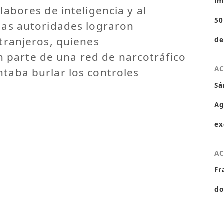
im
 labores de inteligencia y al
50
 las autoridades lograron
xtranjeros, quienes
de
parte de una red de narcotráfico
A
ntaba burlar los controles
Sá
Ag
ex
A
Fr
do