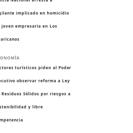
licía Nacional arresta a
gilante implicado en homicidio
 joven empresaria en Los
aricanos
CONOMÍA
ctores turísticos piden al Poder
ecutivo observar reforma a Ley
 Residuos Sólidos por riesgos a
stenibilidad y libre
mpetencia