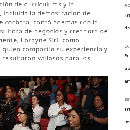
ción de currículums y la
A
 incluida la demostración de
Fr
 corbata, contó además con la
do
nsultora de negocios y creadora de
mente, Lorayne Siri, como
E
, quien compartió su experiencia y
Ed
 resultaron valiosos para los
pú
am
ES
Tr
im