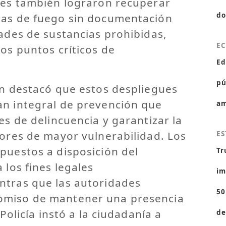
ntes también lograron recuperar
do
mas de fuego sin documentación
dades de sustancias prohibidas,
E
ios puntos críticos de
Ed
pú
en destacó que estos despliegues
an integral de prevención que
am
es de delincuencia y garantizar la
tores de mayor vulnerabilidad. Los
ES
puestos a disposición del
Tr
 los fines legales
im
ntras que las autoridades
50
omiso de mantener una presencia
 Policía instó a la ciudadanía a
de