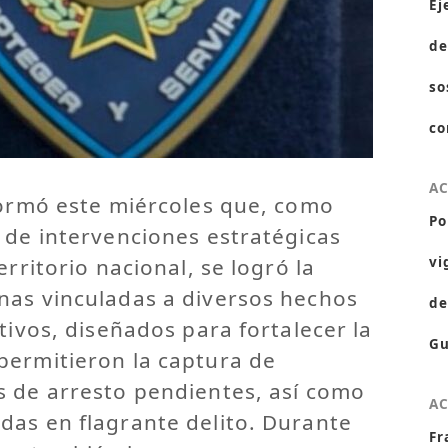
Ej
de
so
co
A
formó este miércoles que, como
Po
 de intervenciones estratégicas
erritorio nacional, se logró la
vi
nas vinculadas a diversos hechos
de
tivos, diseñados para fortalecer la
Gu
permitieron la captura de
s de arresto pendientes, así como
A
das en flagrante delito. Durante
Fr