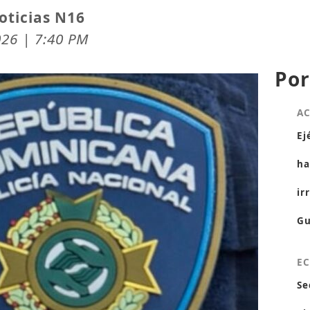
oticias N16
026 | 7:40 PM
Por
A
Ej
ha
ir
Gu
E
Se