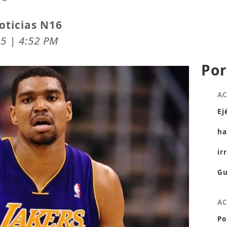
oticias N16
25 | 4:52 PM
Por
A
Ej
ha
ir
Gu
A
Po