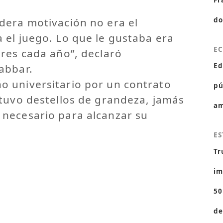
Fr
dera motivación no era el
do
 el juego. Lo que le gustaba era
E
res cada año”, declaró
Ed
abbar.
 universitario por un contrato
pú
 tuvo destellos de grandeza, jamás
am
necesario para alcanzar su
ES
Tr
im
50
de