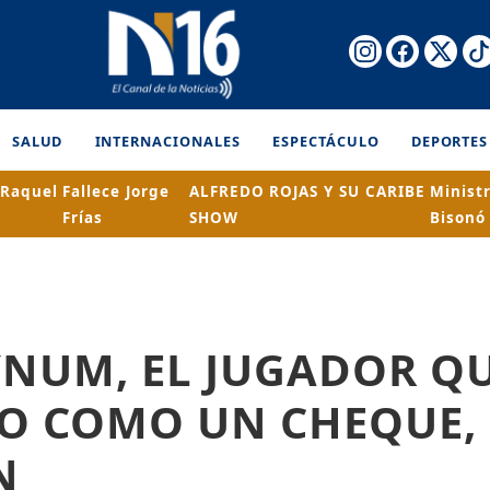
SALUD
INTERNACIONALES
ESPECTÁCULO
DEPORTES
 Raquel
Fallece Jorge
ALFREDO ROJAS Y SU CARIBE
Minist
Frías
SHOW
Bisonó
NUM, EL JUGADOR QUE
O COMO UN CHEQUE,
N