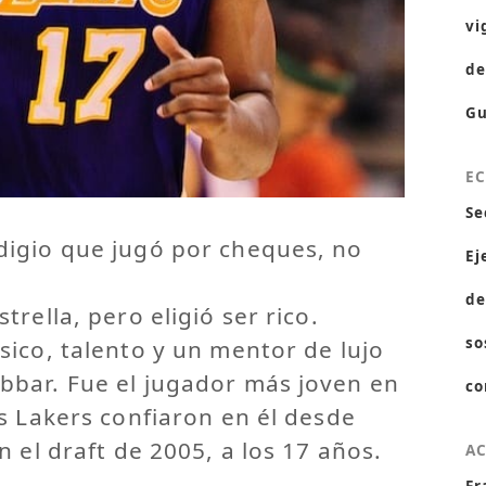
vi
de
Gu
E
Se
igio que jugó por cheques, no
Ej
de
rella, pero eligió ser rico.
so
ico, talento y un mentor de lujo
bar. Fue el jugador más joven en
co
s Lakers confiaron en él desde
 el draft de 2005, a los 17 años.
A