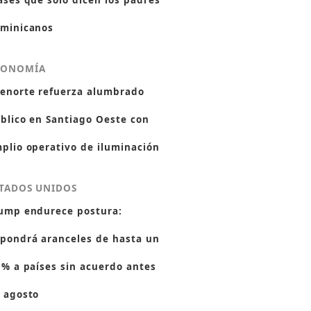
ases que solo dicen los padres
minicanos
CONOMÍA
enorte refuerza alumbrado
blico en Santiago Oeste con
plio operativo de iluminación
TADOS UNIDOS
ump endurece postura:
pondrá aranceles de hasta un
 % a países sin acuerdo antes
 agosto