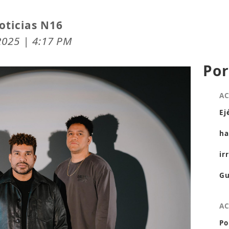
oticias N16
2025 | 4:17 PM
Por
A
Ej
ha
ir
Gu
A
Po