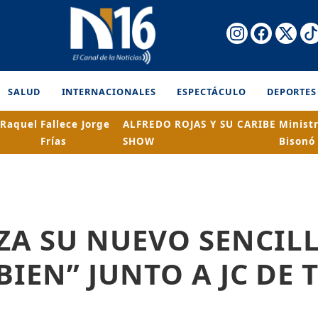
SALUD
INTERNACIONALES
ESPECTÁCULO
DEPORTES
 Raquel
Fallece Jorge
ALFREDO ROJAS Y SU CARIBE
Minist
Frías
SHOW
Bisonó
ZA SU NUEVO SENCIL
BIEN” JUNTO A JC DE 