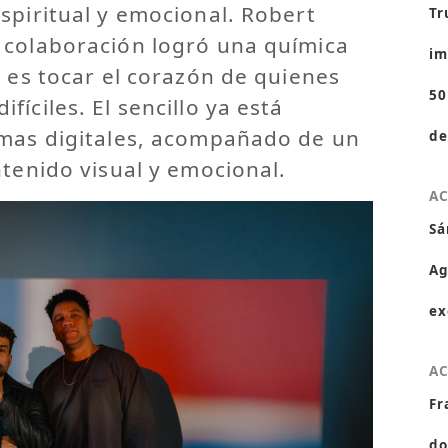
spiritual y emocional. Robert
Tr
 colaboración logró una química
im
o es tocar el corazón de quienes
50
íciles. El sencillo ya está
rmas digitales, acompañado de un
de
ntenido visual y emocional.
A
Sá
Ag
ex
A
Fr
do