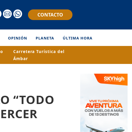
CONTACTO
OPINIÓN
PLANETA
ÚLTIMA HORA
ro
Carretera Turística del
Ámbar
LO “TODO
TERCER