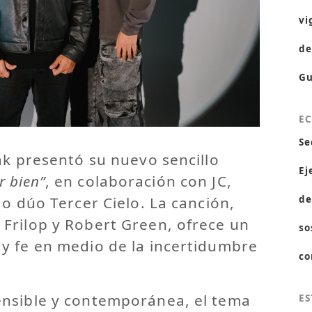
vi
de
Gu
E
Se
ak presentó su nuevo sencillo
Ej
r bien”
, en colaboración con JC,
do dúo Tercer Cielo. La canción,
de
Frilop y Robert Green, ofrece un
so
y fe en medio de la incertidumbre
co
nsible y contemporánea, el tema
ES