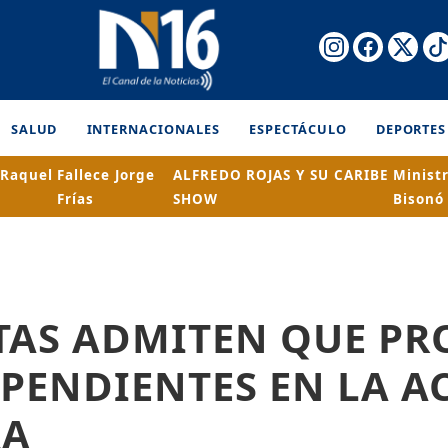
SALUD
INTERNACIONALES
ESPECTÁCULO
DEPORTES
 Raquel
Fallece Jorge
ALFREDO ROJAS Y SU CARIBE
Minist
Frías
SHOW
Bisonó
TAS ADMITEN QUE PR
PENDIENTES EN LA A
RA