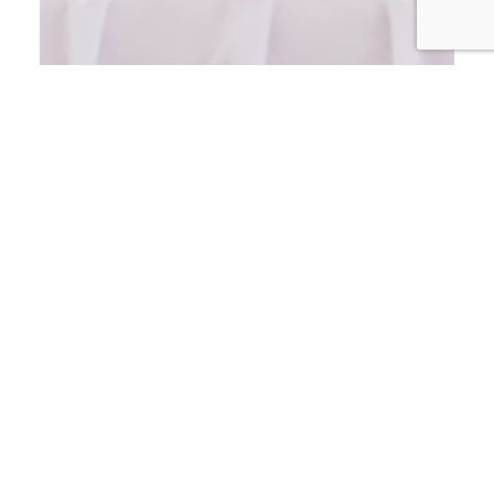
ECONOMÍA
MICM lleva la Ruta Mipymes a
San Pedro de Macorís