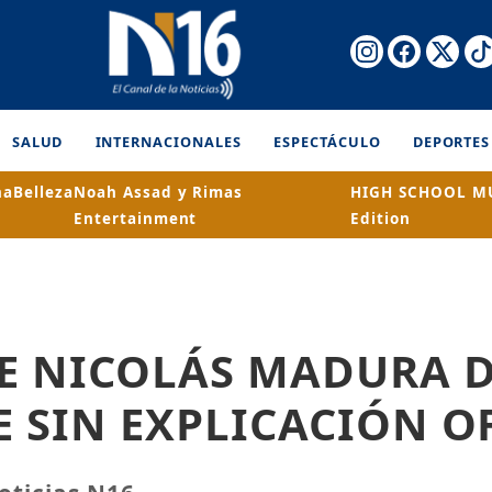
SALUD
INTERNACIONALES
ESPECTÁCULO
DEPORTES
na
Belleza
Noah Assad y Rimas
HIGH SCHOOL MU
Entertainment
Edition
DE NICOLÁS MADURA 
 SIN EXPLICACIÓN O