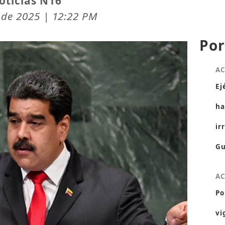
oticias N16
 de 2025 | 12:22 PM
Por
A
Ej
ha
ir
Gu
A
Po
vi