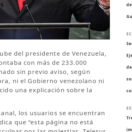
de
Gu
E
Se
uTube del presidente de Venezuela,
Ej
contaba con más de 233.000
de
inado sin previo aviso, según
so
ra, ni el Gobierno venezolano ni
cido una explicación sobre la
co
ES
 canal, los usuarios se encuentran
Tr
dica que “esta página no está
sculpas por las molestias. Telesur
im