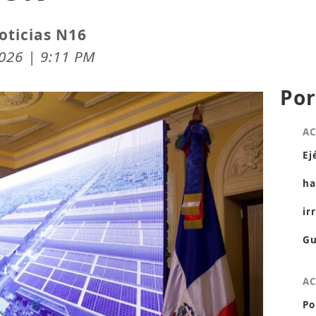
oticias N16
026 | 9:11 PM
Por
A
Ej
ha
ir
Gu
A
Po