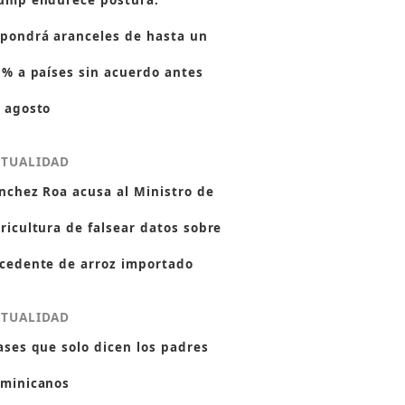
ump endurece postura:
pondrá aranceles de hasta un
 % a países sin acuerdo antes
 agosto
CTUALIDAD
nchez Roa acusa al Ministro de
ricultura de falsear datos sobre
cedente de arroz importado
CTUALIDAD
ases que solo dicen los padres
minicanos