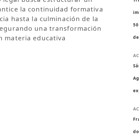
Tr
ntice la continuidad formativa
im
cia hasta la culminación de la
50
segurando una transformación
n materia educativa
de
A
Sá
Ag
ex
A
Fr
do