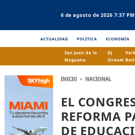
6 de agosto de 2026 7:37 PM
ACTUALIDAD
POLÍTICA
ECONOMÍA
San Juan de la
DJ
Ver
Maguana
Stream
Bati
INICIO
»
NACIONAL
EL CONGRE
REFORMA P
DE EDUCAC