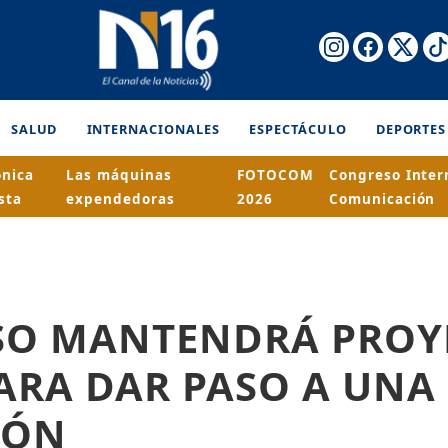
SALUD
INTERNACIONALES
ESPECTÁCULO
DEPORTES
ónica
Las máquinas
FOTOCOM
Congreso Inter
sta
expendedoras
2026
Comunicación
SO MANTENDRÁ PROY
ARA DAR PASO A UNA
IÓN