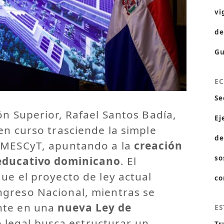
vi
de
Gu
E
Se
ón Superior, Rafael Santos Badía,
Ej
en curso trasciende la simple
de
 MESCyT, apuntando a la
creación
so
educativo dominicano
. El
ue el proyecto de ley actual
co
greso Nacional, mientras se
nte en una
nueva Ley de
ES
o legal busca estructurar un