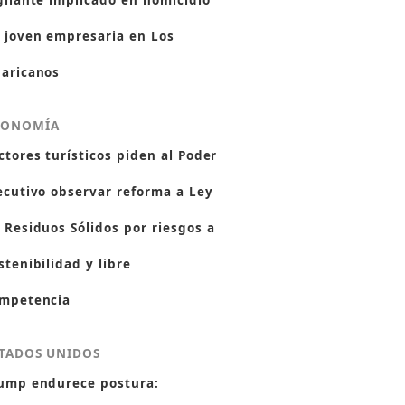
gilante implicado en homicidio
 joven empresaria en Los
aricanos
CONOMÍA
ctores turísticos piden al Poder
ecutivo observar reforma a Ley
 Residuos Sólidos por riesgos a
stenibilidad y libre
mpetencia
TADOS UNIDOS
ump endurece postura: