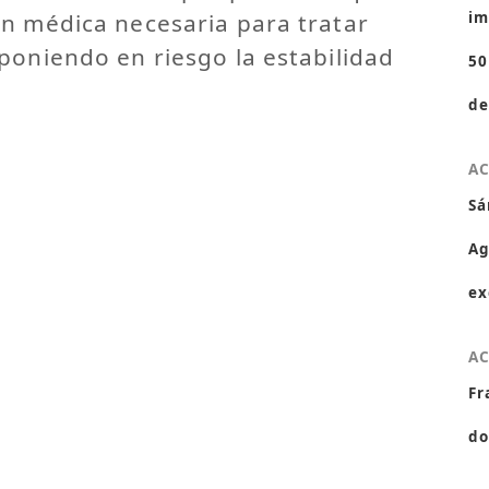
ón médica necesaria para tratar
im
poniendo en riesgo la estabilidad
50
de
A
Sá
Ag
ex
A
Fr
do