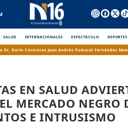
AM
SALUD
INTERNACIONALES
ESPECTÁCULO
DEPORTES
o Dr. Darío Contreras
Jean Andrés Pumarol Fernández
New
TAS EN SALUD ADVIE
DEL MERCADO NEGRO 
TOS E INTRUSISMO