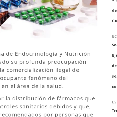
vi
de
Gu
E
Se
a de Endocrinología y Nutrición
Ej
ado su profunda preocupación
de
la comercialización ilegal de
so
eocupante fenómeno del
en el área de la salud.
co
ar la distribución de fármacos que
ES
troles sanitarios debidos y que,
Tr
 recomendados por personas que