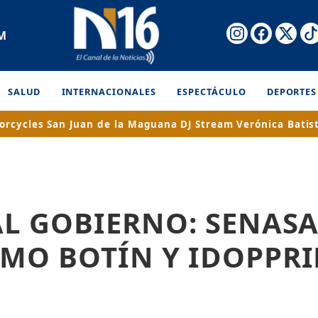
AM
SALUD
INTERNACIONALES
ESPECTÁCULO
DEPORTES
orcycles
San Juan de la Maguana
DJ Stream
Verónica Batis
AL GOBIERNO: SENASA
MO BOTÍN Y IDOPPRI