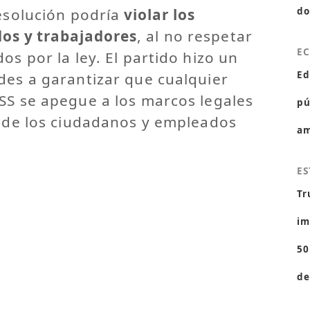
resolución podría
violar los
do
dos y trabajadores
, al no respetar
E
os por la ley. El partido hizo un
Ed
des a garantizar que cualquier
SS se apegue a los marcos legales
pú
s de los ciudadanos y empleados
am
ES
Tr
im
50
de