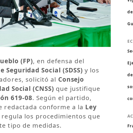
vi
de
Gu
E
Se
ueblo (FP)
, en defensa del
Ej
 Seguridad Social (SDSS)
y los
de
adores, solicitó al
Consejo
so
dad Social (CNSS)
que justifique
ión 619-08
. Según el partido,
co
ue redactada conforme a la
Ley
 regula los procedimientos que
A
te tipo de medidas.
Fr