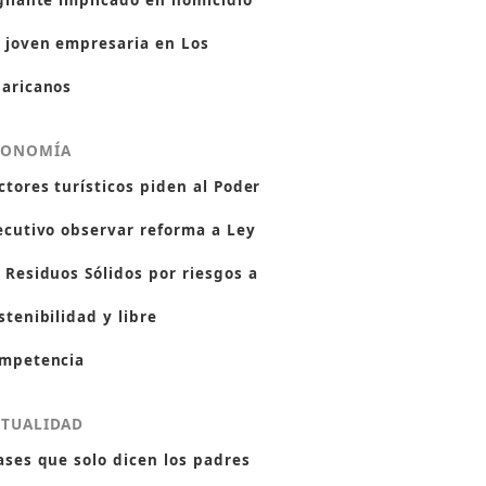
gilante implicado en homicidio
 joven empresaria en Los
aricanos
CONOMÍA
ctores turísticos piden al Poder
ecutivo observar reforma a Ley
 Residuos Sólidos por riesgos a
stenibilidad y libre
mpetencia
CTUALIDAD
ases que solo dicen los padres