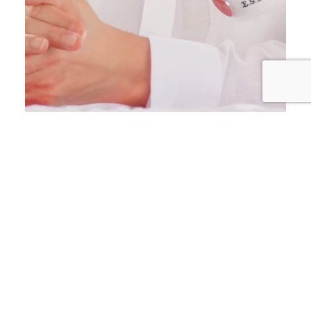
ECONOMÍA
MICM lleva la Ruta Mipymes a