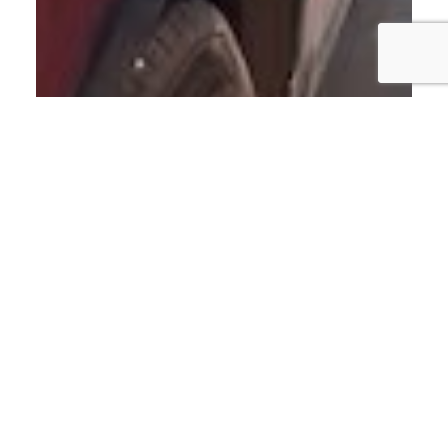
ECONOMÍA
Gobierno congela
combustibles: El precio del
barril del petróleo de Texas se