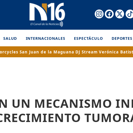
SALUD
INTERNACIONALES
ESPECTÁCULO
DEPORTES
orcycles
San Juan de la Maguana
DJ Stream
Verónica Batis
AN UN MECANISMO IN
 CRECIMIENTO TUMOR