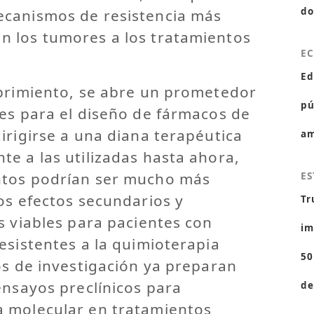
do
canismos de resistencia más
 los tumores a los tratamientos
E
Ed
ubrimiento, se abre un prometedor
pú
es para el diseño de fármacos de
irigirse a una diana terapéutica
am
e a las utilizadas hasta ahora,
ntos podrían ser mucho más
ES
os efectos secundarios y
Tr
s viables para pacientes con
im
esistentes a la quimioterapia
50
os de investigación ya preparan
ensayos preclínicos para
de
 molecular en tratamientos