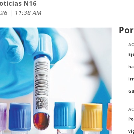
oticias N16
26 | 11:38 AM
Por
A
Ej
ha
ir
Gu
A
Po
vi