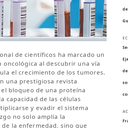
de
Gu
E
Se
onal de científicos ha marcado un
Ej
n oncológica al descubrir una vía
gula el crecimiento de los tumores.
de
en una prestigiosa revista
so
o el bloqueo de una proteína
co
la capacidad de las células
iplicarse y evadir el sistema
A
azgo no solo amplía la
Fr
 de la enfermedad, sino que