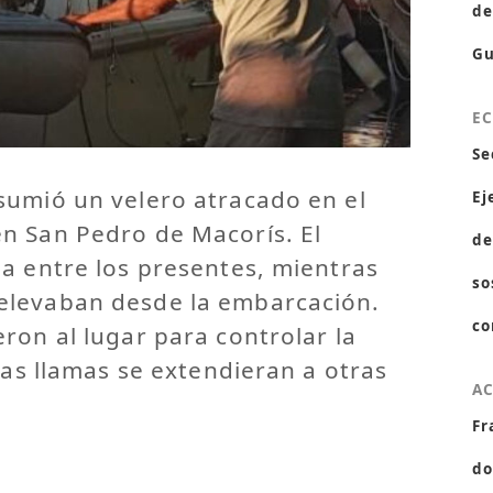
de
Gu
E
Se
sumió un velero atracado en el
Ej
n San Pedro de Macorís. El
de
a entre los presentes, mientras
so
elevaban desde la embarcación.
co
ron al lugar para controlar la
las llamas se extendieran a otras
A
Fr
do