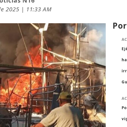
oticias N16
de 2025 | 11:33 AM
Por
A
Ej
ha
ir
Gu
A
Po
vi