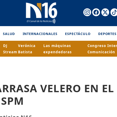
SALUD
INTERNACIONALES
ESPECTÁCULO
DEPORTES
DJ
Verónica
Las máquinas
Congreso Inte
Stream
Batista
expendedoras
Comunicación
RRASA VELERO EN EL
 SPM