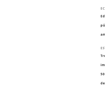
E
Ed
pú
am
ES
Tr
im
50
de