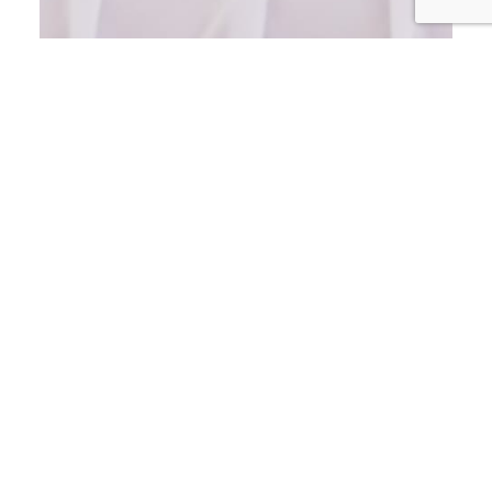
ECONOMÍA
MICM lleva la Ruta Mipymes a
San Pedro de Macorís