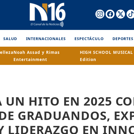
SALUD
INTERNACIONALES
ESPECTÁCULO
DEPORTES
elleza
Noah Assad y Rimas
HIGH SCHOOL MUSICAL 
Entertainment
Edition
 UN HITO EN 2025 C
 DE GRADUANDOS, EX
Y LIDERAZGO EN INN