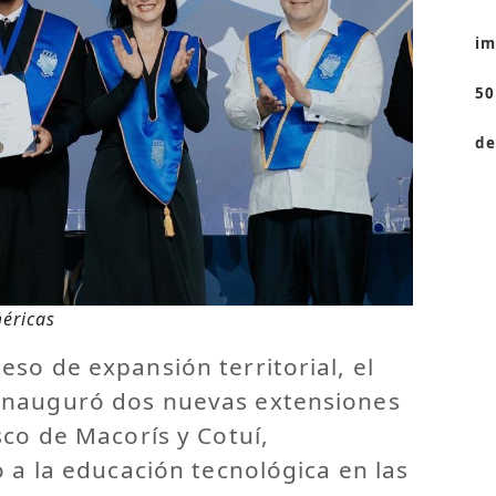
im
50
de
méricas
so de expansión territorial, el
inauguró dos nuevas extensiones
sco de Macorís y Cotuí,
o a la educación tecnológica en las