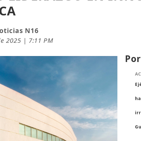
CA
oticias N16
de 2025 | 7:11 PM
Por
A
Ej
ha
ir
Gu