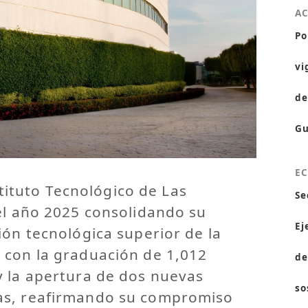
A
Po
vi
de
Gu
E
tituto Tecnológico de Las
Se
el año 2025 consolidando su
Ej
ión tecnológica superior de la
 con la graduación de 1,012
de
y la apertura de dos nuevas
so
as, reafirmando su compromiso