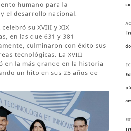
alento humano para la
co
y el desarrollo nacional.
A
 celebró su XVIII y XIX
Fr
s, en las que 631 y 381
vamente, culminaron con éxito sus
do
reas tecnológicas. La XVIII
ó en la más grande en la historia
E
cando un hito en sus 25 años de
Ed
.
pú
am
ES
Tr