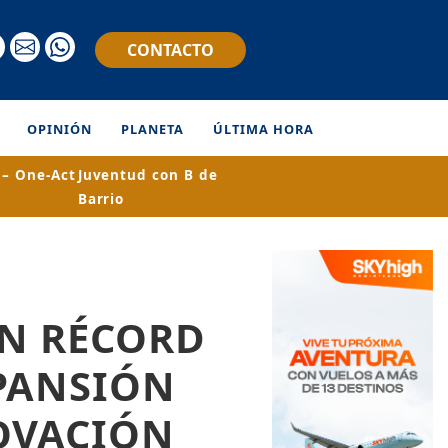
CONTACTO
OPINIÓN
PLANETA
ÚLTIMA HORA
– One-Act
Juventud con B de
Barrio
ON RÉCORD
PANSIÓN
OVACIÓN