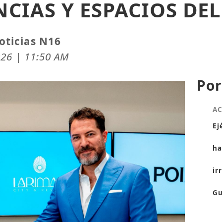
NCIAS Y ESPACIOS DE
oticias N16
26 | 11:50 AM
Por
A
Ej
ha
ir
Gu