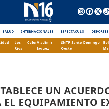
SALUD
INTERNACIONALES
ESPECTÁCULO
DEPORTES
cidad
Los
Calor
Vladimir
SNTP Santo Domingo
Bel
Ríos
Jáquez
Oeste
Ma
STABLECE UN ACUERD
 EL EQUIPAMIENTO E