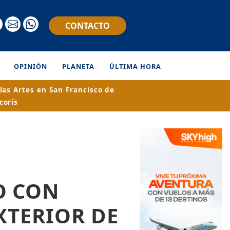
CONTACTO
OPINIÓN
PLANETA
ÚLTIMA HORA
las Artes en San Francisco de
corís
O CON
XTERIOR DE