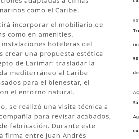
uciones adaptadas a climas
co
marinos como el Caribe.
ES
irá incorporar el mobiliario de
Tr
das como en amenities,
 instalaciones hoteleras del
im
es crear una propuesta estética
50
pto de Larimar: trasladar la
vida mediterráneo al Caribe
de
ados para el bienestar, el
con el entorno natural.
A
Sá
, se realizó una visita técnica a
a compañía para revisar acabados,
Ag
de fabricación. Durante este
ex
a firma entre Juan Andrés