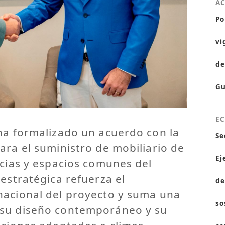
A
Po
vi
de
Gu
E
ha formalizado un acuerdo con la
Se
ara el suministro de mobiliario de
Ej
ncias y espacios comunes del
 estratégica refuerza el
de
nacional del proyecto y suma una
so
 su diseño contemporáneo y su