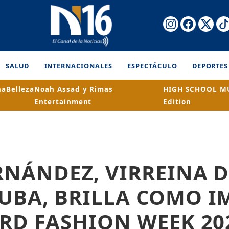
SALUD
INTERNACIONALES
ESPECTÁCULO
DEPORTES
na
Belleza
Noah Assad y Rimas
HIGH SCHOOL MU
Entertainment
Edition
RNÁNDEZ, VIRREINA D
CUBA, BRILLA COMO 
 RD FASHION WEEK 20