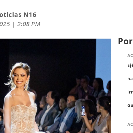
oticias N16
2025 | 2:08 PM
Por
A
Ej
ha
ir
Gu
A