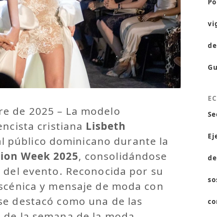
Po
vi
de
Gu
E
re de 2025 – La modelo
Se
encista cristiana
Lisbeth
Ej
l público dominicano durante la
ion Week 2025
, consolidándose
de
l del evento. Reconocida por su
so
escénica y mensaje de moda con
se destacó como una de las
co
 de la semana de la moda.