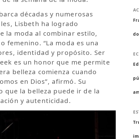
A
abarca décadas y numerosas
Fr
les, Lisbeth ha logrado
e la moda al combinar estilo,
do
zgo femenino. “La moda es una
res, identidad y propósito. Ser
E
Week es un honor que me permite
Ed
era belleza comienza cuando
pú
mos en Dios”, afirmó. Su
o que la belleza puede ir de la
am
ación y autenticidad.
ES
Tr
im