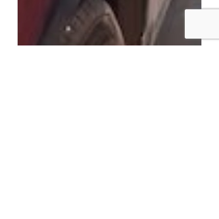
ECONOMÍA
Gobierno congela
combustibles: El precio del
barril del petróleo de Texas se
mantiene sobre los US$85