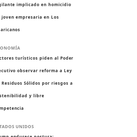
gilante implicado en homicidio
 joven empresaria en Los
aricanos
CONOMÍA
ctores turísticos piden al Poder
ecutivo observar reforma a Ley
 Residuos Sólidos por riesgos a
stenibilidad y libre
mpetencia
TADOS UNIDOS
ump endurece postura: