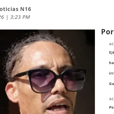
oticias N16
26 | 3:23 PM
Por
A
Ej
ha
ir
Gu
A
Po