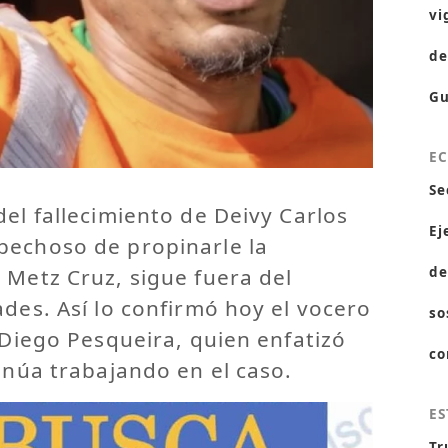
vi
de
Gu
E
Se
del fallecimiento de Deivy Carlos
Ej
pechoso de propinarle la
 Metz Cruz, sigue fuera del
de
ades. Así lo confirmó hoy el vocero
so
, Diego Pesqueira, quien enfatizó
co
tinúa trabajando en el caso.
ES
Tr