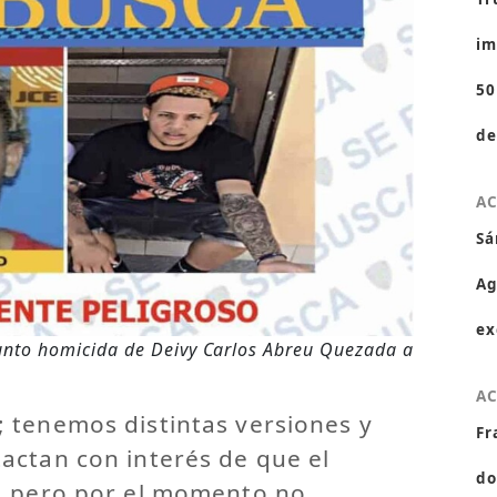
im
50
de
A
Sá
Ag
ex
unto homicida de Deivy Carlos Abreu Quezada a
A
 tenemos distintas versiones y
Fr
actan con interés de que el
do
, pero por el momento no