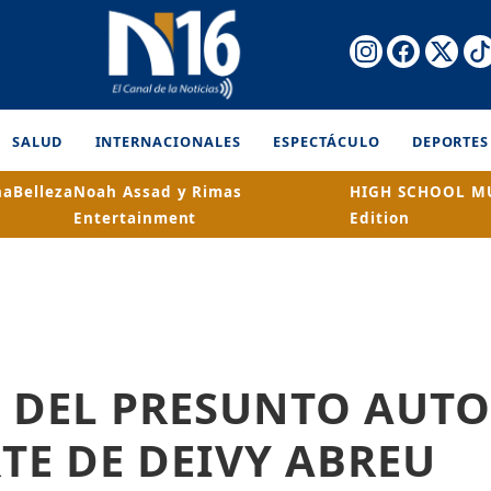
SALUD
INTERNACIONALES
ESPECTÁCULO
DEPORTES
na
Belleza
Noah Assad y Rimas
HIGH SCHOOL MU
Entertainment
Edition
 DEL PRESUNTO AUTOR
TE DE DEIVY ABREU