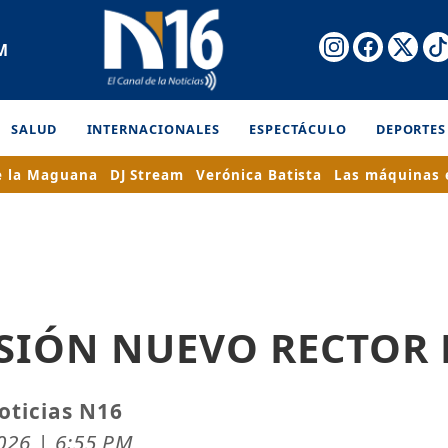
M
SALUD
INTERNACIONALES
ESPECTÁCULO
DEPORTES
e la Maguana
DJ Stream
Verónica Batista
Las máquinas 
SIÓN NUEVO RECTOR 
oticias N16
2026 | 6:55 PM