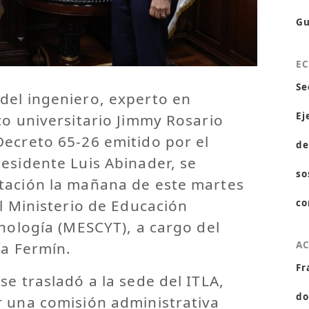
Gu
E
Se
del ingeniero, experto en
Ej
co universitario Jimmy Rosario
Decreto 65-26 emitido por el
de
esidente Luis Abinader, se
so
tación la mañana de este martes
el Ministerio de Educación
co
cnología (MESCYT), a cargo del
A
ía Fermín.
Fr
se trasladó a la sede del ITLA,
do
r una comisión administrativa