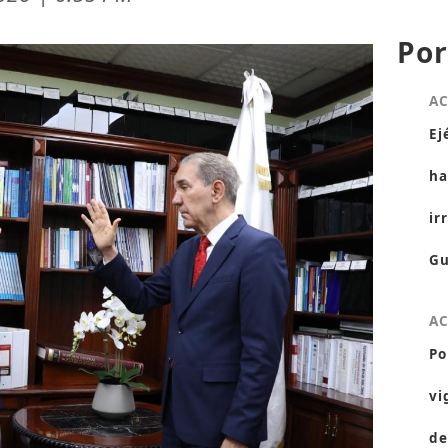
Por
A
Ej
ha
ir
Gu
A
Po
vi
de