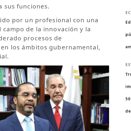
a sus funciones.
E
igido por un profesional con una
Ed
el campo de la innovación y la
pú
iderado procesos de
l en los ámbitos gubernamental,
am
al.
ES
Tr
im
50
de