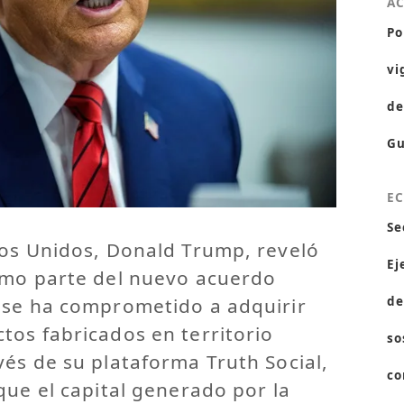
A
Po
vi
de
Gu
E
Se
dos Unidos, Donald Trump, reveló
Ej
omo parte del nuevo acuerdo
 se ha comprometido a adquirir
de
tos fabricados en territorio
so
és de su plataforma Truth Social,
co
que el capital generado por la