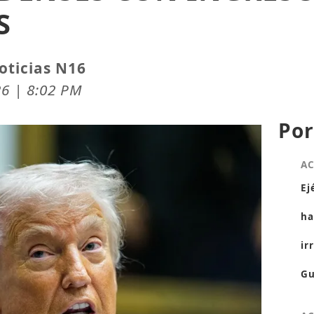
S
oticias N16
26 | 8:02 PM
Por
A
Ej
ha
ir
Gu