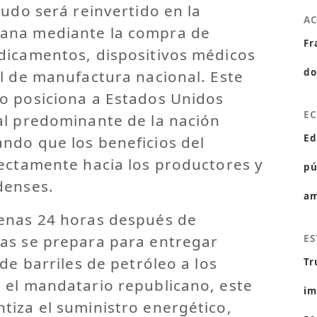
rudo será reinvertido en la
A
ana mediante la compra de
Fr
dicamentos, dispositivos médicos
do
l de manufactura nacional. Este
o posiciona a Estados Unidos
E
al predominante de la nación
Ed
ndo que los beneficios del
rectamente hacia los productores y
pú
denses.
am
enas 24 horas después de
as se prepara para entregar
ES
de barriles de petróleo a los
Tr
 el mandatario republicano, este
im
tiza el suministro energético,