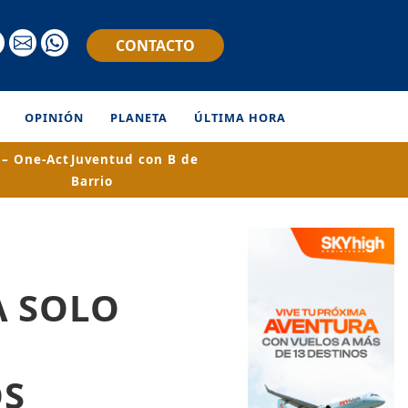
CONTACTO
OPINIÓN
PLANETA
ÚLTIMA HORA
– One-Act
Juventud con B de
Barrio
A SOLO
OS