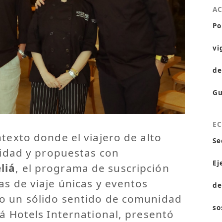
A
Po
vi
de
Gu
E
texto donde el viajero de alto
Se
icidad y propuestas con
Ej
liá
, el programa de suscripción
as de viaje únicas y eventos
de
o un sólido sentido de comunidad
so
iá Hotels International, presentó