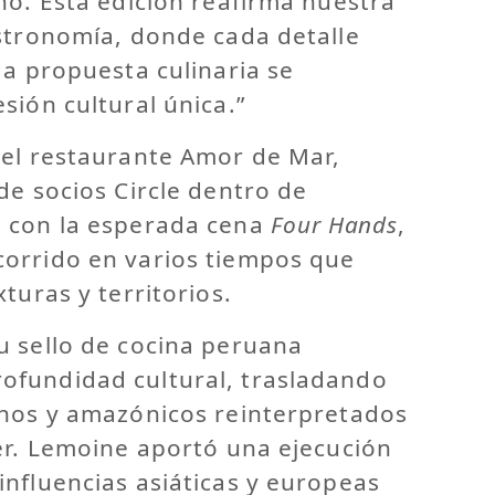
no. Esta edición reafirma nuestra
astronomía, donde cada detalle
da propuesta culinaria se
sión cultural única.”
 el restaurante Amor de Mar,
de socios Circle dentro de
 con la esperada cena
Four Hands
,
orrido en varios tiempos que
xturas y territorios.
u sello de cocina peruana
fundidad cultural, trasladando
inos y amazónicos reinterpretados
er. Lemoine aportó una ejecución
nfluencias asiáticas y europeas