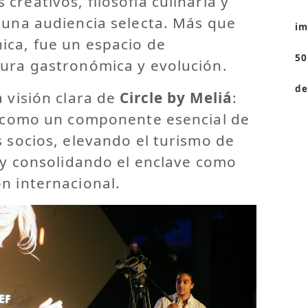
creativos, filosofía culinaria y
 una audiencia selecta. Más que
im
ica, fue un espacio de
50
tura gastronómica y evolución.
de
a visión clara de
Circle by Meliá
:
na como un componente esencial de
s socios, elevando el turismo de
e y consolidando el enclave como
n internacional.