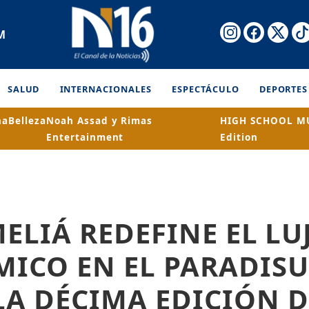
M
SALUD
INTERNACIONALES
ESPECTÁCULO
DEPORTES
na
Belleza
Noah Assad y Rimas
HIGH SCHOOL MU
Entertainment
Edition
MELIÁ REDEFINE EL LU
ICO EN EL PARADIS
A DÉCIMA EDICIÓN D