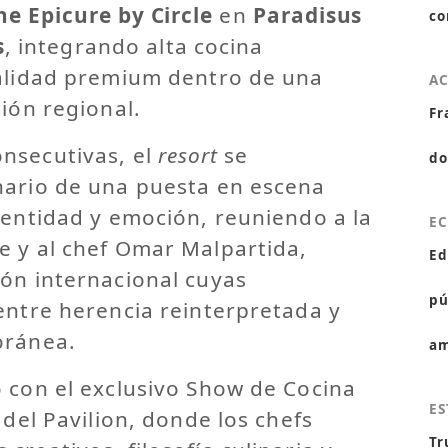
he Epicure by Circle
en
Paradisus
co
s
, integrando alta cocina
talidad premium dentro de una
A
ción regional.
Fr
nsecutivas, el
resort
se
do
nario de una puesta en escena
dentidad y emoción, reuniendo a la
E
e y al chef Omar Malpartida,
Ed
ión internacional cuyas
pú
entre herencia reinterpretada y
oránea.
am
 con el exclusivo Show de Cocina
ES
 del Pavilion, donde los chefs
Tr