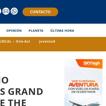
CONTACTO
OPINIÓN
PLANETA
ÚLTIMA HORA
SICAL – One-Act
Juventud
JO
US GRAND
E THE