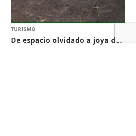
TURISMO
De espacio olvidado a joya del
litoral: Presidente Abinader
entrega la nueva playa El Faro
en San Pedro de Macorís