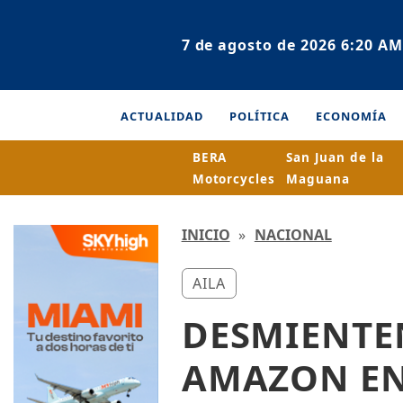
7 de agosto de 2026 6:20 AM
ACTUALIDAD
POLÍTICA
ECONOMÍA
BERA
San Juan de la
Motorcycles
Maguana
INICIO
»
NACIONAL
AILA
DESMIENTE
AMAZON EN