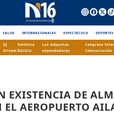
SALUD
INTERNACIONALES
ESPECTÁCULO
DEPORTES
DJ
Verónica
Las máquinas
Congreso Inte
Stream
Batista
expendedoras
Comunicación
N EXISTENCIA DE AL
 EL AEROPUERTO AIL