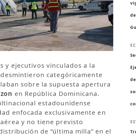
vi
de
Gu
E
Se
 y ejecutivos vinculados a la
Ej
al desmintieron categóricamente
de
ulaban sobre la supuesta apertura
so
zon
en República Dominicana.
ultinacional estadounidense
co
dad enfocada exclusivamente en
aérea y no tiene previsto
ES
istribución de “última milla” en el
Tr