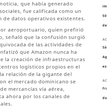
a noticia, que había generado
im
sociales, fue calificada como un
50
n de datos operativos existentes.
de
or aeroportuario, quien prefirió
, señaló que la confusión surgió
A
quivocada de las actividades de
Sá
Enfatizó que Amazon nunca ha
Ag
 la creación de infraestructuras
ntros logísticos propios en el
ex
la relación de la gigante del
con el mercado dominicano se
A
n de mercancías vía aérea,
Fr
a ahora por los canales de
do
ales.