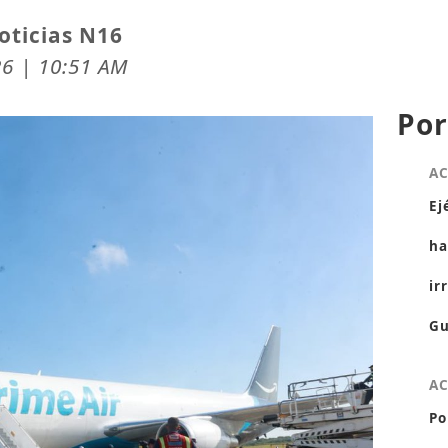
oticias N16
26 | 10:51 AM
Por
A
Ej
ha
ir
Gu
A
Po