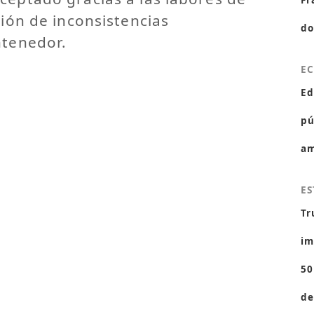
Fr
ción de inconsistencias
do
ntenedor.
E
Ed
pú
am
ES
Tr
im
50
de