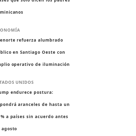
ases que solo dicen los padres
minicanos
CONOMÍA
enorte refuerza alumbrado
blico en Santiago Oeste con
plio operativo de iluminación
TADOS UNIDOS
ump endurece postura:
pondrá aranceles de hasta un
 % a países sin acuerdo antes
 agosto