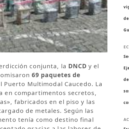
vi
de
Gu
E
Se
erdicción conjunta, la
DNCD
y el
Ej
omisaron
69 paquetes de
de
l Puerto Multimodal Caucedo. La
so
ta en compartimentos secretos,
s», fabricados en el piso y las
co
cargado de metales. Según las
mento tenía como destino final
A
rceptado gracias a las labores de