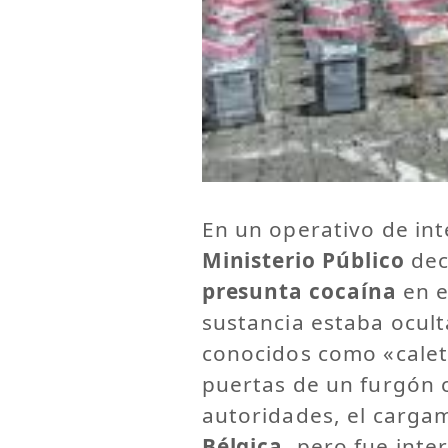
En un operativo de int
Ministerio Público
dec
presunta cocaína
en e
sustancia estaba ocul
conocidos como «caleta
puertas de un furgón 
autoridades, el carga
Bélgica
, pero fue inte