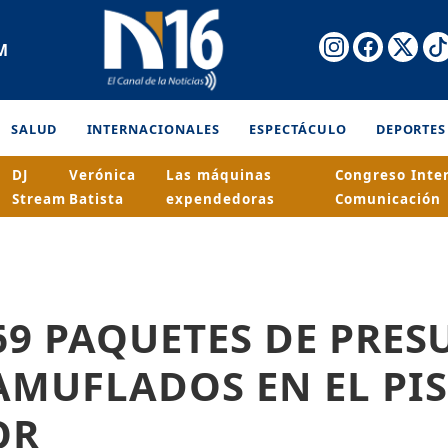
M
SALUD
INTERNACIONALES
ESPECTÁCULO
DEPORTES
DJ
Verónica
Las máquinas
Congreso Inte
Stream
Batista
expendedoras
Comunicación
69 PAQUETES DE PRES
AMUFLADOS EN EL PIS
OR