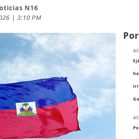
oticias N16
2026 | 3:10 PM
Por
A
Ej
ha
ir
Gu
A
Po