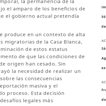
emporal, la permanencia de la
im
jo el amparo de los beneficios de
ue el gobierno actual pretendía
50
de
 se produce en un contexto de alta
as migratorias de la Casa Blanca,
A
iminación de estos estatus
Sá
gumento de que las condiciones de
Ag
de origen han cesado. Sin
ex
ayó la necesidad de realizar un
 sobre las consecuencias
A
eportación masiva y el
Fr
do proceso. Esta decisión
 desafíos legales más
do