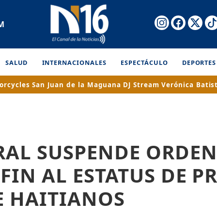
AM
SALUD
INTERNACIONALES
ESPECTÁCULO
DEPORTES
orcycles
San Juan de la Maguana
DJ Stream
Verónica Batis
ERAL SUSPENDE ORDEN
FIN AL ESTATUS DE P
E HAITIANOS