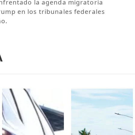
enfrentado la agenda migratoria
rump en los tribunales federales
ño.
A