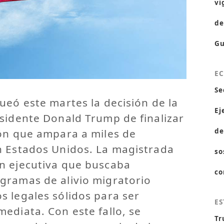
vi
de
Gu
E
Se
ueó este martes la decisión de la
Ej
sidente Donald Trump de finalizar
ión que ampara a miles de
de
n Estados Unidos. La magistrada
so
n ejecutiva que buscaba
co
gramas de alivio migratorio
 legales sólidos para ser
ES
ediata. Con este fallo, se
Tr