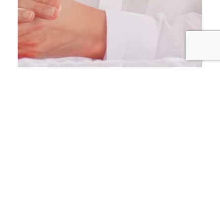
ECONOMÍA
MICM lleva la Ruta Mipymes a