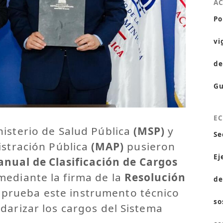
A
Po
vi
de
Gu
E
isterio de Salud Pública
(MSP)
y
Se
istración Pública
(MAP)
pusieron
Ej
nual de Clasificación de Cargos
 mediante la firma de la
Resolución
de
aprueba este instrumento técnico
so
darizar los cargos del Sistema